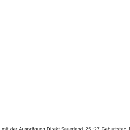
mit der Ausprägung Direkt.Sauerland_25.-27. Geburtstag_