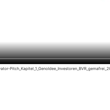
evator-Pitch_Kapitel_1_GenoIdee_Investoren_BVR_gemafrei_